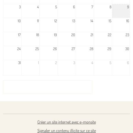
3
4
5
6
7
8
9
10
11
12
13
14
15
16
17
18
19
20
21
22
23
24
25
26
27
28
29
30
31
1
2
3
4
5
6
VOIR LES ÉVÈNEMENTS ARCHIVÉS
Créer un site internet avec e-monsite
Signaler un contenu illicite sur ce site