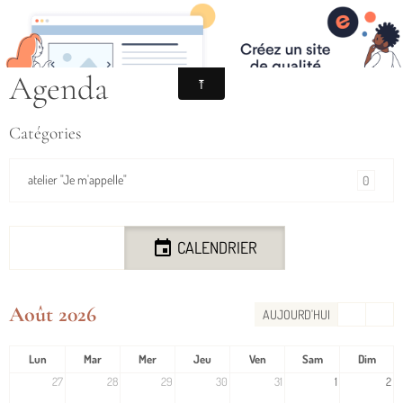
Agenda
Catégories
atelier "Je m'appelle"
0
LISTE
CALENDRIER
Août 2026
AUJOURD'HUI
Lun
Mar
Mer
Jeu
Ven
Sam
Dim
27
28
29
30
31
1
2